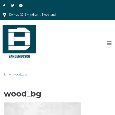
De were 35 Zwijndrecht, Nederland
Home
wood_bg
wood_bg