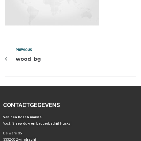
PREVIOUS
wood_bg
CONTACTGEGEVENS
Van den Bosch marine
V.o.f. Sleep duw en baggerbedrijf Husky
De were 35
3332KC Zwijndrecht