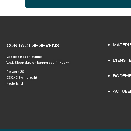
CONTACTGEGEVENS
MATERI
Van den Bosch marine
DIENST
V.o.f. Sleep duw en baggerbedrijf Husky
De were 35
BODEME
3332KC Zwijndrecht
Nederland
ACTUEE