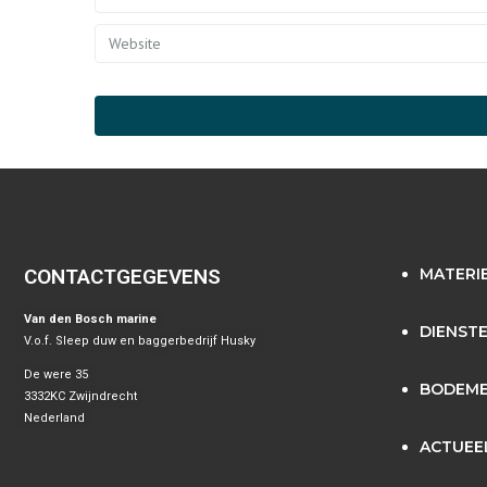
CONTACTGEGEVENS
MATERI
Van den Bosch marine
DIENST
V.o.f. Sleep duw en baggerbedrijf Husky
De were 35
BODEME
3332KC Zwijndrecht
Nederland
ACTUEE