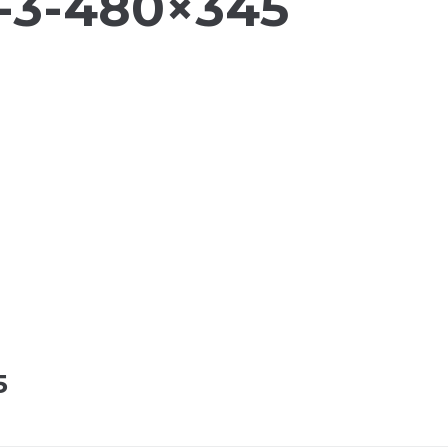
-3-480×345
5