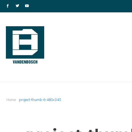
Home
project-thumb-6-480×345