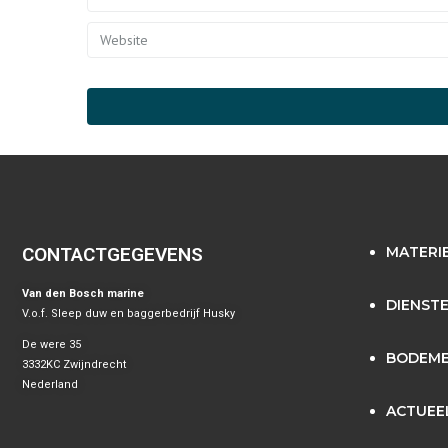
CONTACTGEGEVENS
MATERI
Van den Bosch marine
DIENST
V.o.f. Sleep duw en baggerbedrijf Husky
De were 35
BODEME
3332KC Zwijndrecht
Nederland
ACTUEE