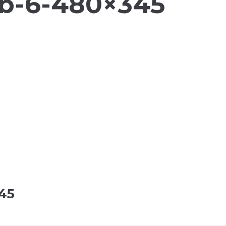
b-6-480×345
45