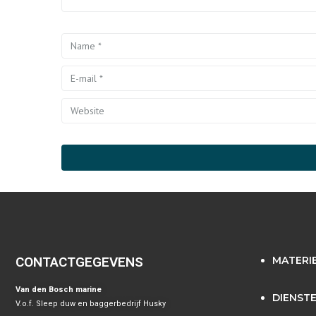
CONTACTGEGEVENS
MATERI
Van den Bosch marine
DIENST
V.o.f. Sleep duw en baggerbedrijf Husky