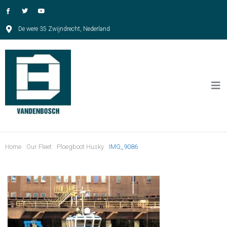
De were 35 Zwijndrecht, Nederland
Home
Our Fleet
Ploegboot Husky
IMG_9086