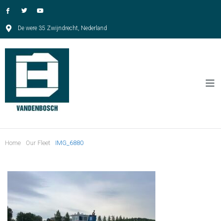
De were 35 Zwijndrecht, Nederland
Home
Our Fleet
IMG_6880