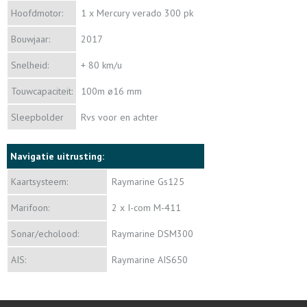
Hoofdmotor:
1 x Mercury verado 300 pk
Bouwjaar:
2017
Snelheid:
+ 80 km/u
Touwcapaciteit:
100m ø16 mm
Sleepbolder
Rvs voor en achter
Navigatie uitrusting:
Kaartsysteem:
Raymarine Gs125
Marifoon:
2 x I-com M-411
Sonar/echolood:
Raymarine DSM300
AIS:
Raymarine AIS650